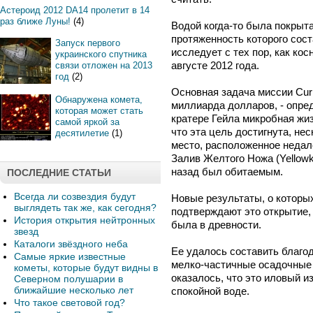
Астероид 2012 DA14 пролетит в 14
раз ближе Луны!
(4)
Водой когда-то была покрыта
протяженность которого сост
Запуск первого
исследует с тех пор, как ко
украинского спутника
августе 2012 года.
связи отложен на 2013
год
(2)
Основная задача миссии Curi
Обнаружена комета,
миллиарда долларов, - опред
которая может стать
кратере Гейла микробная жи
самой яркой за
что эта цель достигнута, не
десятилетие
(1)
место, расположенное недал
Залив Желтого Ножа (Yellowk
назад был обитаемым.
ПОСЛЕДНИЕ СТАТЬИ
Всегда ли созвездия будут
Новые результаты, о которы
выглядеть так же, как сегодня?
подтверждают это открытие, 
История открытия нейтронных
была в древности.
звезд
Каталоги звёздного неба
Ее удалось составить благод
Самые яркие известные
мелко-частичные осадочные п
кометы, которые будут видны в
оказалось, что это иловый и
Северном полушарии в
ближайшие несколько лет
спокойной воде.
Что такое световой год?