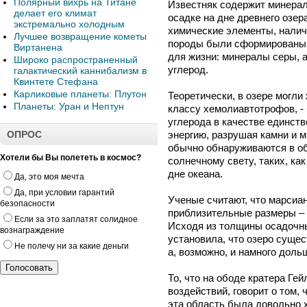
Полярный вихрь на Титане
Известняк содержит минера
делает его климат
осадке на дне древнего озер
экстремально холодным
химические элементы, наличи
Лучшее возвращение кометы
породы были сформированы в
Виртанена
для жизни: минералы серы, а
Широко распространенный
углерод.
галактический каннибализм в
Квинтете Стефана
Карликовые планеты: Плутон
Теоретически, в озере могли
Планеты: Уран и Нептун
классу хемолиавтотрофов, -
углерода в качестве единст
ОПРОС
энергию, разрушая камни и
обычно обнаруживаются в об
Хотели бы Вы полететь в космос?
солнечному свету, таких, ка
дне океана.
Да, это моя мечта
Да, при условии гарантий
Ученые считают, что марсиан
безопасности
приблизительные размеры – 5
Если за это заплатят солидное
Исходя из толщины осадочн
вознаграждение
установила, что озеро сущес
Не полечу ни за какие деньги
а, возможно, и намного доль
То, что на ободе кратера Г
воздействий, говорит о том,
эта область была довольно 