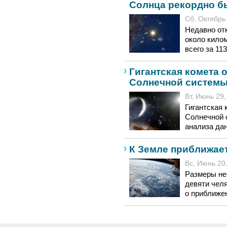
Солнца рекордно б
Сб, Октябрь 
Недавно от
около кило
всего за 11
Гигантская комета 
Солнечной систем
Вт, Июнь 29,
Гигантская 
Солнечной 
анализа да
К Земле приближае
Вс, Июнь 20,
Размеры не
девяти чел
о приближен