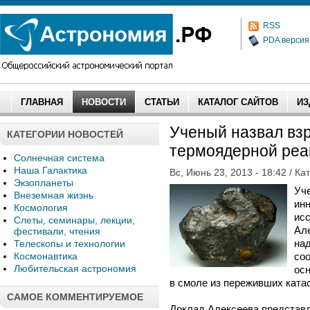
RSS
PDA версия
ГЛАВНАЯ
НОВОСТИ
СТАТЬИ
КАТАЛОГ САЙТОВ
ИЗ
Ученый назвал вз
КАТЕГОРИИ НОВОСТЕЙ
термоядерной реа
Солнечная система
Наша Галактика
Вс, Июнь 23, 2013 - 18:42 / Ка
Экзопланеты
Уче
Внеземная жизнь
ин
Космология
ис
Слеты, семинары, лекции,
Ал
фестивали, чтения
над
Телескопы и технологии
Космонавтика
со
Любительская астрономия
ос
в смоле из переживших ката
САМОЕ КОММЕНТИРУЕМОЕ
Доклад Алексеева представ