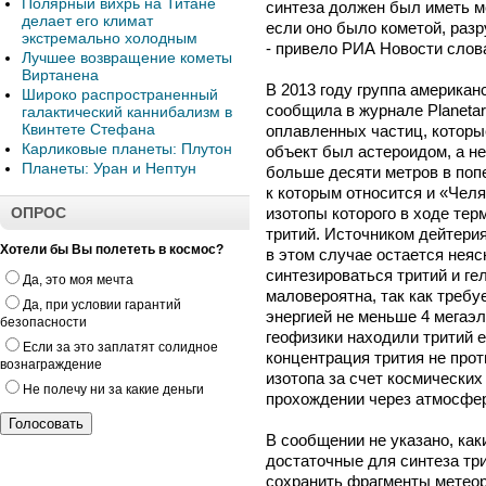
Полярный вихрь на Титане
синтеза должен был иметь ме
делает его климат
если оно было кометой, ра
экстремально холодным
- привело РИА Новости слов
Лучшее возвращение кометы
Виртанена
В 2013 году группа американ
Широко распространенный
сообщила в журнале Planetar
галактический каннибализм в
Квинтете Стефана
оплавленных частиц, которы
Карликовые планеты: Плутон
объект был астероидом, а н
Планеты: Уран и Нептун
больше десяти метров в поп
к которым относится и «Чел
ОПРОС
изотопы которого в ходе тер
тритий. Источником дейтери
Хотели бы Вы полететь в космос?
в этом случае остается неяс
синтезироваться тритий и ге
Да, это моя мечта
маловероятна, так как требу
Да, при условии гарантий
энергией не меньше 4 мегаэл
безопасности
геофизики находили тритий е
Если за это заплатят солидное
концентрация трития не про
вознаграждение
изотопа за счет космических
Не полечу ни за какие деньги
прохождении через атмосфер
В сообщении не указано, ка
достаточные для синтеза три
сохранить фрагменты метеор