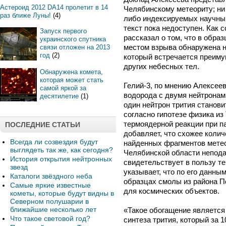
Астероид 2012 DA14 пролетит в 14
Челябинскому метеориту; ни в
раз ближе Луны!
(4)
либо индексируемых научны
текст пока недоступен. Как 
Запуск первого
рассказал о том, что в обра
украинского спутника
местом взрыва обнаружена н
связи отложен на 2013
год
(2)
который встречается преиму
других небесных тел.
Обнаружена комета,
которая может стать
Гелий-3, по мнению Алексеев
самой яркой за
водорода с двумя нейтронами
десятилетие
(1)
один нейтрон трития станови
согласно гипотезе физика и
термоядерной реакции при па
ПОСЛЕДНИЕ СТАТЬИ
добавляет, что схожее количе
Всегда ли созвездия будут
найденных фрагментов метео
выглядеть так же, как сегодня?
Челябинской области неподал
История открытия нейтронных
свидетельствует в пользу т
звезд
указывает, что по его данным
Каталоги звёздного неба
образцах смолы из района П
Самые яркие известные
для космических объектов.
кометы, которые будут видны в
Северном полушарии в
ближайшие несколько лет
«Такое обогащение является
Что такое световой год?
синтеза трития, который за 1