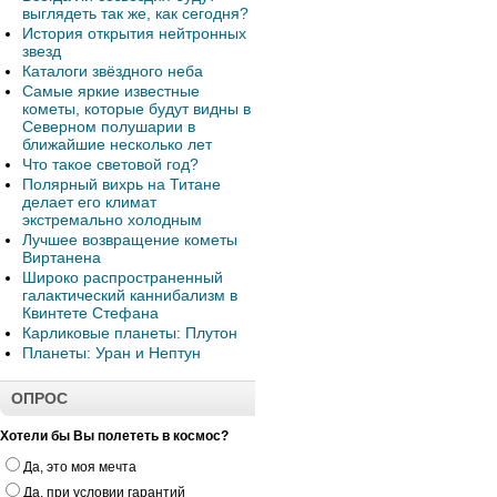
выглядеть так же, как сегодня?
История открытия нейтронных
звезд
Каталоги звёздного неба
Самые яркие известные
кометы, которые будут видны в
Северном полушарии в
ближайшие несколько лет
Что такое световой год?
Полярный вихрь на Титане
делает его климат
экстремально холодным
Лучшее возвращение кометы
Виртанена
Широко распространенный
галактический каннибализм в
Квинтете Стефана
Карликовые планеты: Плутон
Планеты: Уран и Нептун
ОПРОС
Хотели бы Вы полететь в космос?
Да, это моя мечта
Да, при условии гарантий