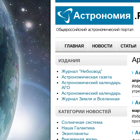
ГЛАВНАЯ
НОВОСТИ
СТАТЬИ
Ар
ИЗДАНИЯ
Журнал "Небосвод"
А
Астрономическая газета
апр
Астрономический календарь
Избр
АГО
утре
Астрономический календарь
Журнал Земля и Вселенная
А
мар
КАТЕГОРИИ НОВОСТЕЙ
Избр
прот
Солнечная система
Наша Галактика
А
Экзопланеты
Внеземная жизнь