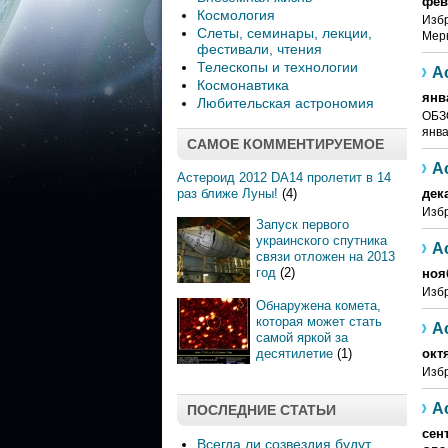
фев
Космология
Избр
Слеты, семинары, лекции,
Мерк
фестивали, чтения
Телескопы и технологии
А
Космонавтика
янв
Любительская астрономия
ОБЗ
янва
САМОЕ КОММЕНТИРУЕМОЕ
А
Астероид 2012 DA14 пролетит в 14
раз ближе Луны!
(4)
дек
Избр
Запуск первого
украинского спутника
А
связи отложен на 2013
год
(2)
ноя
Избр
Обнаружена комета,
которая может стать
А
самой яркой за
десятилетие
(1)
окт
Избр
А
ПОСЛЕДНИЕ СТАТЬИ
сен
Всегда ли созвездия будут