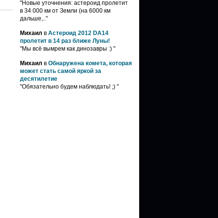
"Новые уточнения: астероид пролетит
в 34 000 км от Земли (на 6000 км
дальше,.."
Михаил
в
Астероид 2012 DA14
пролетит в 14 раз ближе Луны!
"Мы всё вымрем как динозавры :) "
Михаил
в
Обнаружена комета, которая
может стать самой яркой за
десятилетие
"Обязательно будем наблюдать! ;) "