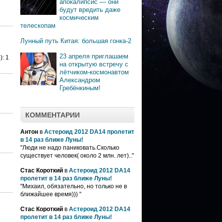
апокалипсис — они
будут вредить даже
космическим
телескопам
Лунный путь Китая: большая гонка-2
23 апреля приглашаем
: 1
на открытую встречу с
лётчиком-космонавтом
Александром
Гребёнкиным!
КОММЕНТАРИИ
Антон
в
Астероид 2012 DA14 пролетит
в 14 раз ближе Луны!
"Люди не надо паниковать.Сколько
существует человек( около 2 млн. лет).."
Стас Короткий
в
Астероид 2012 DA14
пролетит в 14 раз ближе Луны!
"Михаил, обязательно, но только не в
ближайшее время))) "
Стас Короткий
в
Астероид 2012 DA14
пролетит в 14 раз ближе Луны!