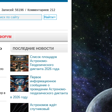
Записей: 56196 / Комментариев: 212
ФОРУМ
ь
ПОСЛЕДНИЕ НОВОСТИ
Список площадок
Астрономо-
Геодезического
диктанта 2026 года
ало
Первое
информационное
сообщение о
проведении Астрономо-
ер в
геодезического диктанта
в 2026 году
Астрономов ждёт
спутниковый