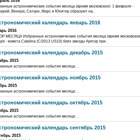
раль 2016
анные астрономические события месяца (время московское): 1 февраля -
урий, Венера, Сатурн, Марс и Юпитер образуют на..
строномический календарь январь 2016
арь 2016
ОР МЕСЯЦА Избранные астрономические события месяца (время московское)
ря - комета Catalina (C/2013 US10) близ звезды Арктур при..
строномический календарь декабрь 2015
абрь 2015
анные астрономические события месяца: ..
строномический календарь ноябрь 2015
брь 2015
анные астрономические события месяца: ..
строномический календарь октябрь 2015
ябрь 2015
анные астрономические события месяца: ..
строномический календарь сентябрь 2015
тябрь 2015