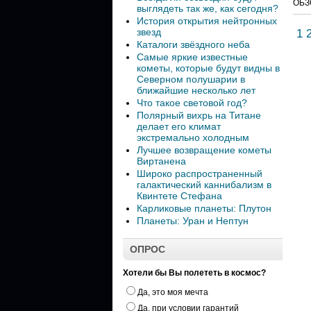
ОБЗ
выглядеть так же, как сегодня?
История открытия нейтронных
звезд
1
Каталоги звёздного неба
Самые яркие известные
кометы, которые будут видны в
Северном полушарии в
ближайшие несколько лет
Что такое световой год?
Полярный вихрь на Титане
делает его климат
экстремально холодным
Лучшее возвращение кометы
Виртанена
Широко распространенный
галактический каннибализм в
Квинтете Стефана
Карликовые планеты: Плутон
Планеты: Уран и Нептун
ОПРОС
Хотели бы Вы полететь в космос?
Да, это моя мечта
Да, при условии гарантий