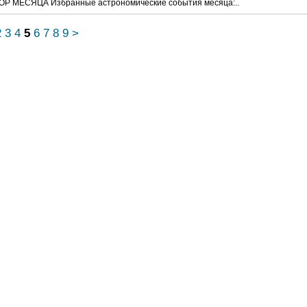
ОР МЕСЯЦА Избранные астрономические события месяца:..
2
3
4
5
6
7
8
9
>