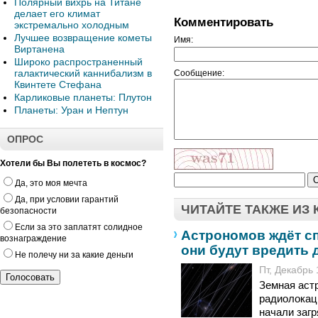
Полярный вихрь на Титане
делает его климат
Комментировать
экстремально холодным
Лучшее возвращение кометы
Имя:
Виртанена
Широко распространенный
галактический каннибализм в
Сообщение:
Квинтете Стефана
Карликовые планеты: Плутон
Планеты: Уран и Нептун
ОПРОС
Хотели бы Вы полететь в космос?
Да, это моя мечта
Да, при условии гарантий
ЧИТАЙТЕ ТАКЖЕ ИЗ
безопасности
Если за это заплатят солидное
Астрономов ждёт с
вознаграждение
они будут вредить 
Не полечу ни за какие деньги
Пт, Декабрь 
Земная аст
радиолокац
начали загр