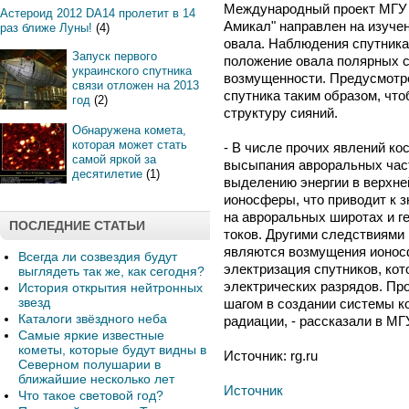
Международный проект МГУ 
Астероид 2012 DA14 пролетит в 14
Амикал" направлен на изуче
раз ближе Луны!
(4)
овала. Наблюдения спутника
Запуск первого
положение овала полярных с
украинского спутника
возмущенности. Предусмотр
связи отложен на 2013
спутника таким образом, чт
год
(2)
структуру сияний.
Обнаружена комета,
которая может стать
- В числе прочих явлений ко
самой яркой за
высыпания авроральных част
десятилетие
(1)
выделению энергии в верхне
ионосферы, что приводит к 
на авроральных широтах и г
ПОСЛЕДНИЕ СТАТЬИ
токов. Другими следствиями
являются возмущения ионос
Всегда ли созвездия будут
электризация спутников, ко
выглядеть так же, как сегодня?
электрических разрядов. Пр
История открытия нейтронных
звезд
шагом в создании системы к
Каталоги звёздного неба
радиации, - рассказали в МГ
Самые яркие известные
кометы, которые будут видны в
Источник: rg.ru
Северном полушарии в
ближайшие несколько лет
Источник
Что такое световой год?