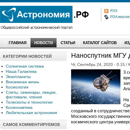
RSS
PDA версия
ГЛАВНАЯ
НОВОСТИ
СТАТЬИ
КАТАЛОГ САЙТОВ
ИЗ
Наноспутник МГУ 
КАТЕГОРИИ НОВОСТЕЙ
Чт, Сентябрь 24, 2020 - 0:15 /
Солнечная система
Наша Галактика
3 с
Экзопланеты
вр
Внеземная жизнь
зап
Космология
Ari
Слеты, семинары, лекции,
фестивали, чтения
На 
Телескопы и технологии
Сре
Космонавтика
созданный в сотрудничеств
Любительская астрономия
Московского государственно
космического центра униве
САМОЕ КОММЕНТИРУЕМОЕ