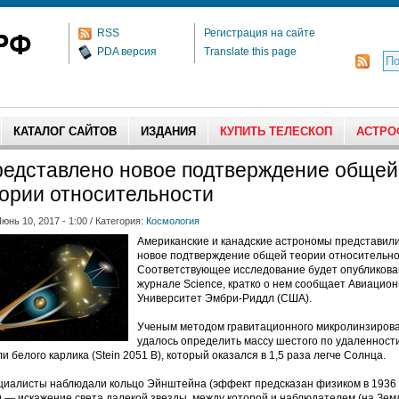
RSS
Регистрация на сайте
PDA версия
Translate this page
КАТАЛОГ САЙТОВ
ИЗДАНИЯ
КУПИТЬ ТЕЛЕСКОП
АСТРО
едставлено новое подтверждение общей
ории относительности
юнь 10, 2017 - 1:00 / Категория:
Космология
Американские и канадские астрономы представил
новое подтверждение общей теории относительно
Соответствующее исследование будет опубликова
журнале Science, кратко о нем сообщает Авиацио
Университет Эмбри-Риддл (США).
Ученым методом гравитационного микролинзиров
удалось определить массу шестого по удаленност
и белого карлика (Stein 2051 B), который оказался в 1,5 раза легче Солнца.
циалисты наблюдали кольцо Эйнштейна (эффект предсказан физиком в 1936
) — искажение света далекой звезды, между которой и наблюдателем (на Зем