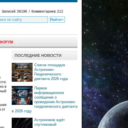
Записей: 56196 / Комментариев: 212
ФОРУМ
ПОСЛЕДНИЕ НОВОСТИ
Список площадок
Астрономо-
Геодезического
и
диктанта 2026 года
сти.
но в
Первое
нный
информационное
сообщение о
проведении Астрономо-
ания
геодезического диктанта
и от
в 2026 году
Астрономов ждёт
спутниковый
ле)