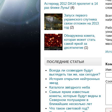
Астероид 2012 DA14 пролетит в 14
нахо
раз ближе Луны!
(4)
слов
Запуск первого
Всег
украинского спутника
набл
связи отложен на 2013
год
(2)
Рабо
узна
Обнаружена комета,
таки
которая может стать
Чанд
самой яркой за
масс
десятилетие
(1)
Ист
ПОСЛЕДНИЕ СТАТЬИ
Ком
Имя
Всегда ли созвездия будут
выглядеть так же, как сегодня?
История открытия нейтронных
Соо
звезд
Каталоги звёздного неба
Самые яркие известные
кометы, которые будут видны в
Северном полушарии в
ближайшие несколько лет
Что такое световой год?