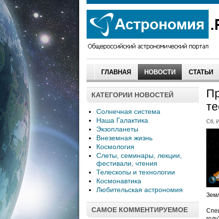
ГЛАВНАЯ
НОВОСТИ
СТАТЬИ
Пр
КАТЕГОРИИ НОВОСТЕЙ
те
Солнечная система
Наша Галактика
Сб, И
Экзопланеты
Внеземная жизнь
Космология
Слеты, семинары, лекции,
фестивали, чтения
Телескопы и технологии
Космонавтика
Любительская астрономия
Земл
САМОЕ КОММЕНТИРУЕМОЕ
Спе
году