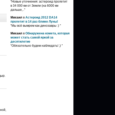
"Новые уточнения: астероид пролетит
в 34 000 км от Земли (на 6000 км
дальше,.."
Михаил
в
Астероид 2012 DA14
пролетит в 14 раз ближе Луны!
"Мы всё вымрем как динозавры :) "
Михаил
в
Обнаружена комета, которая
может стать самой яркой за
й
десятилетие
"Обязательно будем наблюдать! ;) "
дыр.
ной,