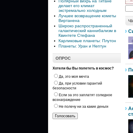
Полярный вихрь на Титане
делает его климат
экстремально холодным
Лучшее возвращение кометы
Виртанена
Ч
Широко распространенный
галактический каннибализм в
С
Квинтете Стефана
Карликовые планеты: Плутон
Планеты: Уран и Нептун
ОПРОС
Хотели бы Вы полететь в космос?
П
Да, это моя мечта
Да, при условии гарантий
безопасности
Если за это заплатят солидное
вознаграждение
Не полечу ни за какие деньги
А
с