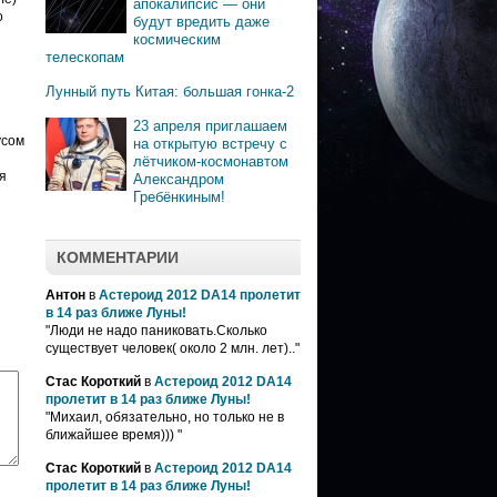
апокалипсис — они
о
будут вредить даже
космическим
телескопам
Лунный путь Китая: большая гонка-2
23 апреля приглашаем
усом
на открытую встречу с
лётчиком-космонавтом
я
Александром
Гребёнкиным!
КОММЕНТАРИИ
Антон
в
Астероид 2012 DA14 пролетит
в 14 раз ближе Луны!
"Люди не надо паниковать.Сколько
существует человек( около 2 млн. лет).."
Стас Короткий
в
Астероид 2012 DA14
пролетит в 14 раз ближе Луны!
"Михаил, обязательно, но только не в
ближайшее время))) "
Стас Короткий
в
Астероид 2012 DA14
пролетит в 14 раз ближе Луны!