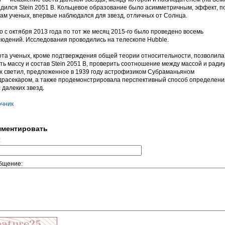
дился Stein 2051 B. Кольцевое образование было асимметричным, эффект, п
ам ученых, впервые наблюдался для звезд, отличных от Солнца.
о с октября 2013 года по тот же месяц 2015-го было проведено восемь
юдений. Исследования проводились на телескопе Hubble.
та ученых, кроме подтверждения общей теории относительности, позволила
ть массу и состав Stein 2051 B, проверить соотношение между массой и ради
х светил, предложенное в 1939 году астрофизиком Субраманьяном
расекаром, а также продемонстрировала перспективный способ определени
 далеких звезд.
очник
ментировать
:
бщение: