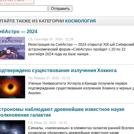
ИТАЙТЕ ТАКЖЕ ИЗ КАТЕГОРИИ
КОСМОЛОГИЯ
ибАстро — 2024
Сб, Сентябрь 07, 2024 - 12:29
Регистрация на СибАстро — 2024 открыта! XIX-ый Сибирски
астрономический форум «СибАстро» пройдет с 20 по 22
сентября 2024 года на базе лагеря..
одтверждено существование излучения Хокинга
Пн, Январь 27, 2020 - 21:53
Ученые Университета Уотерлу в Канаде получили первое
подтверждение существования излучения Хокинга у черных 
Анализ..
строномы наблюдают древнейшее известное науке
толкновение галактик
Сб, Июнь 22, 2019 - 16:10
Сигналы, «записанные» в элементах галактик ранней Вселен
позволили обнаружить древнейшее известное науке