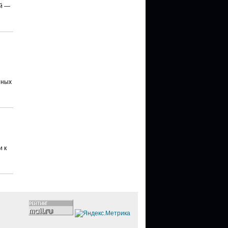
ей —
нных
и к