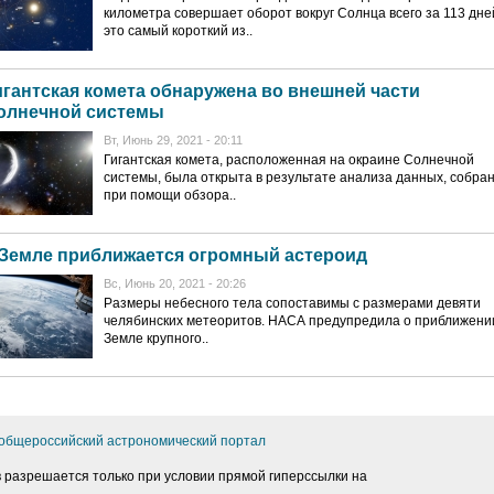
километра совершает оборот вокруг Солнца всего за 113 дн
это самый короткий из..
игантская комета обнаружена во внешней части
олнечной системы
Вт, Июнь 29, 2021 - 20:11
Гигантская комета, расположенная на окраине Солнечной
системы, была открыта в результате анализа данных, собра
при помощи обзора..
 Земле приближается огромный астероид
Вс, Июнь 20, 2021 - 20:26
Размеры небесного тела сопоставимы с размерами девяти
челябинских метеоритов. НАСА предупредила о приближени
Земле крупного..
бщероссийский астрономический портал
 разрешается только при условии прямой гиперссылки на