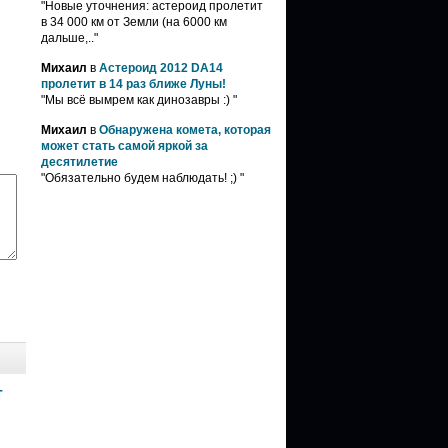
"Новые уточнения: астероид пролетит
в 34 000 км от Земли (на 6000 км
дальше,.."
Михаил
в
Астероид 2012 DA14
пролетит в 14 раз ближе Луны!
"Мы всё вымрем как динозавры :) "
Михаил
в
Обнаружена комета, которая
может стать самой яркой за
десятилетие
"Обязательно будем наблюдать! ;) "
т