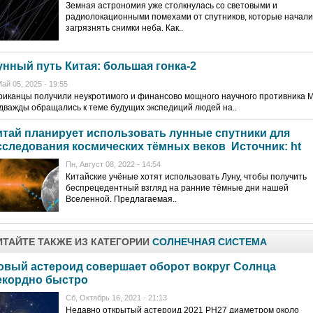
Земная астрономия уже столкнулась со световыми и
радиолокационными помехами от спутников, которые начали
загрязнять снимки неба. Как..
унный путь Китая: большая гонка-2
ай 05, 2025 - 19:55
иканцы получили неукротимого и финансово мощного научного противника 
дважды обращались к теме будущих экспедиций людей на..
итай планирует использовать лунные спутники для
сследования космических тёмных веков Источник: ht
Пн, Август 08, 2022 - 14:54
Китайские учёные хотят использовать Луну, чтобы получить
беспрецедентный взгляд на ранние тёмные дни нашей
Вселенной. Предлагаемая..
ИТАЙТЕ ТАКЖЕ ИЗ КАТЕГОРИИ
СОЛНЕЧНАЯ СИСТЕМА
овый астероид совершает оборот вокруг Солнца
екордно быстро
Сб, Октябрь 16, 2021 - 21:13
Недавно открытый астероид 2021 PH27 диаметром около