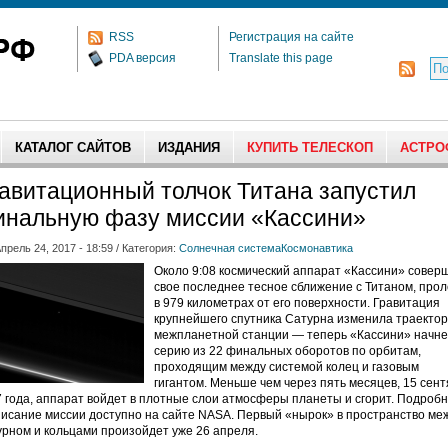
RSS
Регистрация на сайте
PDA версия
Translate this page
КАТАЛОГ САЙТОВ
ИЗДАНИЯ
КУПИТЬ ТЕЛЕСКОП
АСТРО
авитационный толчок Титана запустил
нальную фазу миссии «Кассини»
прель 24, 2017 - 18:59 / Категория:
Солнечная система
Космонавтика
Около 9:08 космический аппарат «Кассини» совер
свое последнее тесное сближение с Титаном, прол
в 979 километрах от его поверхности. Гравитация
крупнейшего спутника Сатурна изменила траекто
межпланетной станции — теперь «Кассини» начне
серию из 22 финальных оборотов по орбитам,
проходящим между системой колец и газовым
гигантом. Меньше чем через пять месяцев, 15 сен
 года, аппарат войдет в плотные слои атмосферы планеты и сгорит. Подроб
исание миссии доступно на сайте NASA. Первый «нырок» в пространство ме
рном и кольцами произойдет уже 26 апреля.