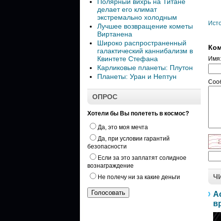
Полярный вихрь на Титане
делает его климат
экстремально холодным
Ист
Лучшее возвращение кометы
Виртанена
Широко распространенный
Ком
галактический каннибализм в
Квинтете Стефана
Имя
Карликовые планеты: Плутон
Планеты: Уран и Нептун
Соо
ОПРОС
Хотели бы Вы полететь в космос?
Да, это моя мечта
Да, при условии гарантий
безопасности
Если за это заплатят солидное
вознаграждение
Ч
Не полечу ни за какие деньги
А
в