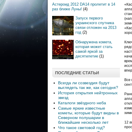
Астероид 2012 DA14 пролетит в 14
«Кас
раз ближе Луны!
(4)
аппа
стан
Запуск первого
(нап
украинского спутника
земн
связи отложен на 2013
«Кас
год
(2)
хоро
Обнаружена комета,
Клю
которая может стать
рядо
самой яркой за
наст
десятилетие
(1)
нача
вре
иссл
впер
ПОСЛЕДНИЕ СТАТЬИ
Все 
Всегда ли созвездия будут
сент
выглядеть так же, как сегодня?
История открытия нейтронных
Ране
звезд
аппа
Каталоги звёздного неба
откл
Самые яркие известные
изме
кометы, которые будут видны в
хими
Северном полушарии в
ближайшие несколько лет
12 а
прос
Что такое световой год?