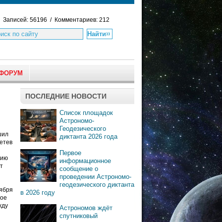
Записей: 56196 / Комментариев: 212
ФОРУМ
ПОСЛЕДНИЕ НОВОСТИ
Список площадок
Астрономо-
Геодезического
шил
диктанта 2026 года
етев
Первое
рию
информационное
т
сообщение о
проведении Астрономо-
геодезического диктанта
тября
в 2026 году
ное
жду
Астрономов ждёт
спутниковый