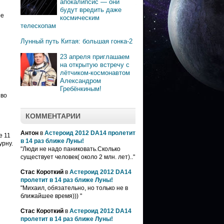
апокалипсис — они
будут вредить даже
ре
космическим
телескопам
Лунный путь Китая: большая гонка-2
23 апреля приглашаем
на открытую встречу с
лётчиком-космонавтом
Александром
Гребёнкиным!
 во
КОММЕНТАРИИ
Антон
в
Астероид 2012 DA14 пролетит
е 11
в 14 раз ближе Луны!
урну.
"Люди не надо паниковать.Сколько
существует человек( около 2 млн. лет).."
Стас Короткий
в
Астероид 2012 DA14
пролетит в 14 раз ближе Луны!
"Михаил, обязательно, но только не в
ближайшее время))) "
Стас Короткий
в
Астероид 2012 DA14
пролетит в 14 раз ближе Луны!