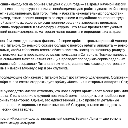
сини» находится на орбите Сатурна с 2004 года — за время научной миссии
рат исчерпал ресурсы топлива, необходимого для работы двигателей и вско
ет неуправляемым. Для того, чтобы избежать нежелательных последствий
ример, столкновения аппарата со спутниками и случайного занесения туда
ой жизни) руководство миссии приняло решение завершить программу
сини» погружением в атмосферу Сатурна. Это также предоставит ученым
ший шанс исследовать материал колец планеты и определить их возраст.
чевой момент для начала финальной серии орбит — гравитационный маневр
м с Титаном. Он немного сожмет большую полуось орбиты аппарата — ровно
олько, чтобы «Кассини» вместо облета системы колец по внешнему радиусу
л погружаться в пространство между кольцами и Сатурном. Помимо маневра,
мя сближения межпланетная станция проведет последнюю серию радарных
едований поверхности Титана, в том числе, засняв «исчезающие острова» и
вые измерив глубину озер и рек спутника.
последующие сближения с Титаном будут достаточно удаленными. Сближени
ября снова слегка скорректирует орбиту «Кассини» и отправит аппарат к Сат
е руководство миссии отмечало, что новая серия орбит несет в себе риск для
рата. Столкновение с крупной песчинкой может повредить его приборы или
онить траекторию. Однако, это единственный шанс провести детальные
рения гравитационных и магнитных полей Сатурна, а также исследовать
ческий состав колец.
преля «Кассини» сделал прощальный снимок Земли и Луны — две точки в
вете между кольцами.