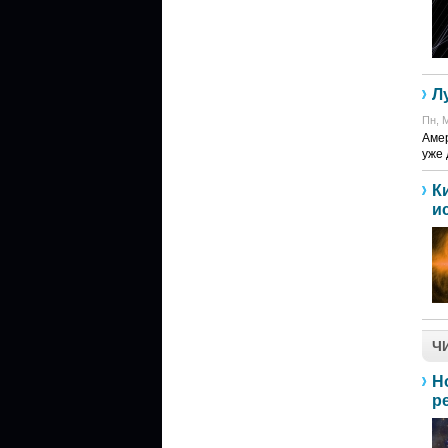
Л
Пн, М
Амер
уже 
К
и
Ч
Н
р