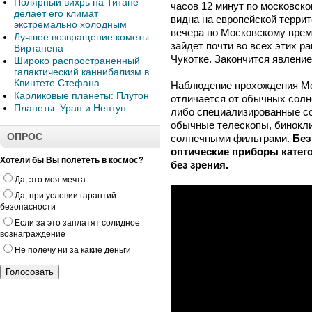
Полярный вихрь на Титане
часов 12 минут по московск
делает его климат
видна на европейской террит
экстремально холодным
вечера по Московскому врем
Лучшее возвращение кометы
зайдет почти во всех этих ра
Виртанена
Чукотке. Закончится явление
Широко распространенный
галактический каннибализм в
Квинтете Стефана
Наблюдение прохождения Ме
Карликовые планеты: Плутон
отличается от обычных сол
Планеты: Уран и Нептун
либо специализированные со
обычные телескопы, бинокли
ОПРОС
солнечными фильтрами.
Без
оптические приборы катег
Хотели бы Вы полететь в космос?
без зрения.
Да, это моя мечта
Да, при условии гарантий
безопасности
Если за это заплатят солидное
вознаграждение
Не полечу ни за какие деньги