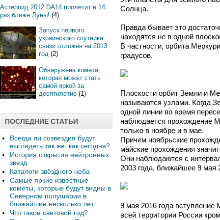
Астероид 2012 DA14 пролетит в 14
Солнца.
раз ближе Луны!
(4)
Правда бывает это достаточ
Запуск первого
находятся не в одной плоско
украинского спутника
В частности, орбита Меркури
связи отложен на 2013
год
(2)
градусов.
Обнаружена комета,
которая может стать
самой яркой за
Плоскости орбит Земли и Мер
десятилетие
(1)
называются узлами. Когда З
одной линии во время пересе
наблюдается прохождение М
ПОСЛЕДНИЕ СТАТЬИ
только в ноябре и в мае.
Всегда ли созвездия будут
Причем ноябрьские прохожде
выглядеть так же, как сегодня?
майские прохождения значит
История открытия нейтронных
Они наблюдаются с интервал
звезд
2003 года, ближайшее 9 мая 
Каталоги звёздного неба
Самые яркие известные
кометы, которые будут видны в
Северном полушарии в
ближайшие несколько лет
9 мая 2016 года вступление 
Что такое световой год?
всей территории России кром