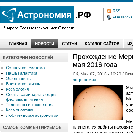
RSS
PDA версия
ГЛАВНАЯ
НОВОСТИ
СТАТЬИ
КАТАЛОГ САЙТОВ
ИЗ
Прохождение Мерк
КАТЕГОРИИ НОВОСТЕЙ
мая 2016 года
Солнечная система
Наша Галактика
Сб, Май 07, 2016 - 16:29 / Кат
Экзопланеты
астрономия
Внеземная жизнь
9 м
Космология
ас
Слеты, семинары, лекции,
Мер
фестивали, чтения
уви
Телескопы и технологии
Космонавтика
сос
Любительская астрономия
Мер
планета, их орбиты находятс
САМОЕ КОММЕНТИРУЕМОЕ
эти планеты для земного на