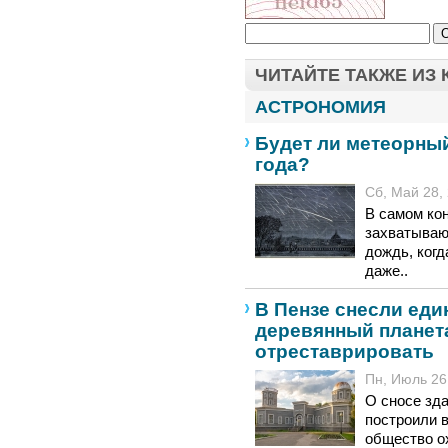
ЧИТАЙТЕ ТАКЖЕ ИЗ
АСТРОНОМИЯ
Будет ли метеорный
года?
Сб, Май 28, 
В самом кон
захватываю
дождь, когд
даже..
В Пензе снесли еди
деревянный планет
отреставрировать
Пн, Июль 26,
О сносе зда
построили 
общество ох